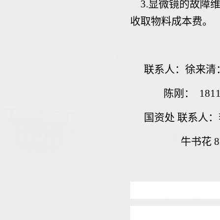
3.
显微镜的故障
收取物料成本费。
联系人：徐来清：17
陈刚： 1811
国资处 联系人：李韦
牛书花 85